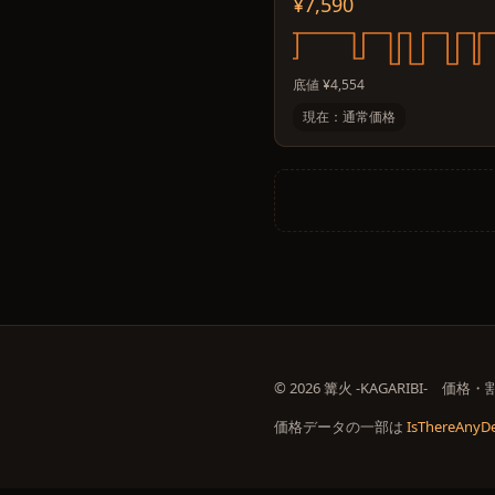
¥7,590
底値 ¥4,554
現在：通常価格
© 2026 篝火 -KAGARIBI-
価格データの一部は
IsThereAnyDe