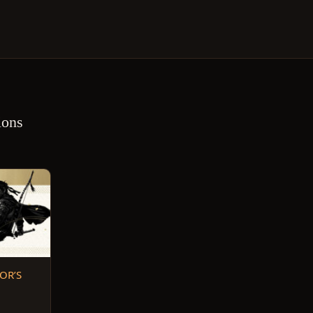
ions
TOR’S