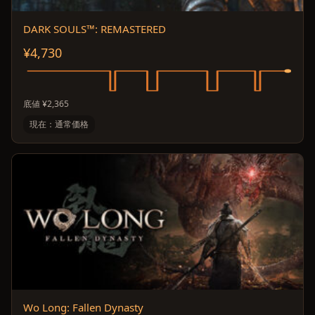
DARK SOULS™: REMASTERED
¥4,730
底値 ¥2,365
現在：通常価格
Wo Long: Fallen Dynasty