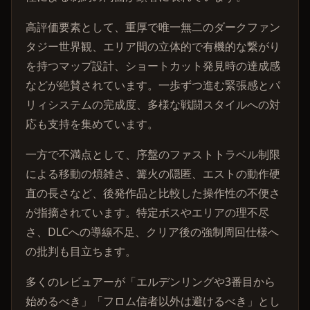
高評価要素として、重厚で唯一無二のダークファン
タジー世界観、エリア間の立体的で有機的な繋がり
を持つマップ設計、ショートカット発見時の達成感
などが絶賛されています。一歩ずつ進む緊張感とパ
リィシステムの完成度、多様な戦闘スタイルへの対
応も支持を集めています。
一方で不満点として、序盤のファストトラベル制限
による移動の煩雑さ、篝火の隠匿、エストの動作硬
直の長さなど、後発作品と比較した操作性の不便さ
が指摘されています。特定ボスやエリアの理不尽
さ、DLCへの導線不足、クリア後の強制周回仕様へ
の批判も目立ちます。
多くのレビュアーが「エルデンリングや3番目から
始めるべき」「フロム信者以外は避けるべき」とし