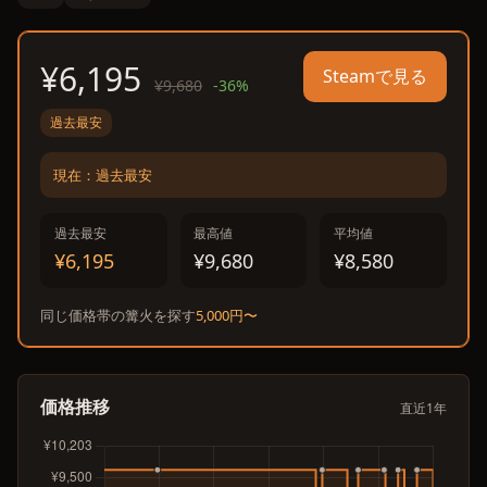
¥6,195
Steamで見る
¥9,680
-36%
過去最安
現在：過去最安
過去最安
最高値
平均値
¥6,195
¥9,680
¥8,580
同じ価格帯の篝火を探す
5,000円〜
価格推移
直近1年