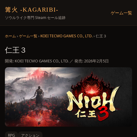
篝火 -KAGARIBI-
ゲーム一覧
ソウルライク専門 Steam セール追跡
ホーム
›
ゲーム一覧
›
KOEI TECMO GAMES CO., LTD.
› 仁王３
仁王３
開発: KOEI TECMO GAMES CO., LTD. ／ 発売: 2026年2月5日
RPG
アクション