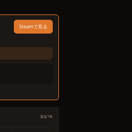
Steamで見る
直近1年