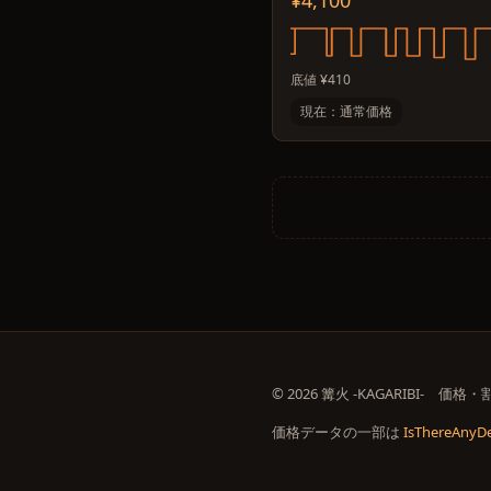
¥4,100
底値 ¥410
現在：通常価格
© 2026 篝火 -KAGARIBI-
価格データの一部は
IsThereAnyDe