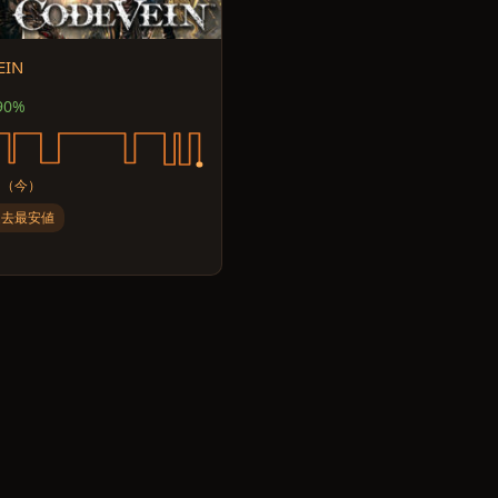
EIN
90%
（今）
過去最安値