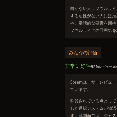
向かない人：ソウルライ
する耐性がない人には推
や、童話的な要素を期待
ソウルライクの雰囲気を
みんなの評価
非常に好評
92%
レビュー 80
Steamユーザーレビュ
ています。
称賛されている点として
した選択システムが物語
す。戦闘面では、ジャス