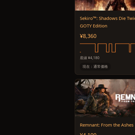
Sekiro™: Shadows Die Twi
GOTY Edition
¥8,360
底値 ¥4,180
現在：通常価格
Remnant: From the Ashes