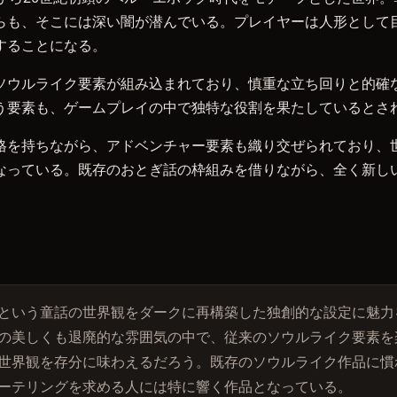
らも、そこには深い闇が潜んでいる。プレイヤーは人形として
することになる。
ソウルライク要素が組み込まれており、慎重な立ち回りと的確
う要素も、ゲームプレイの中で独特な役割を果たしているとさ
骨格を持ちながら、アドベンチャー要素も織り交ぜられており、
なっている。既存のおとぎ話の枠組みを借りながら、全く新し
という童話の世界観をダークに再構築した独創的な設定に魅力
の美しくも退廃的な雰囲気の中で、従来のソウルライク要素を
世界観を存分に味わえるだろう。既存のソウルライク作品に慣
ーテリングを求める人には特に響く作品となっている。